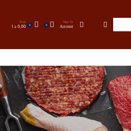
Total
Sign In
0
0
Account
0,00
د.ا