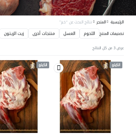
الرئيسية
المتجر
نتائج البحث عن “خبز”
اللحوم
العسل
منتجات أخرى
زيت الزيتون
تصنيفات المنتج
عرض ⁦3⁩ من كل النتائج
الكيلو
الكيلو